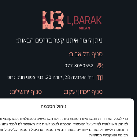
ניתן ליצור איתנו קשר בדרכים הבאות:
סניף תל אביב:
077-8050552
רח' הארבעה 28, קומה 20, בניין צפוני חג'ג' גרופ
סניף זיכרון יעקב:
סניף ירושלים:
077-8050420
077-8050420
ניהול הסכמה
רח' היין 9
מלון כרמים
לאחסן ו/או לגשת למידע על המכשיר. הסכמה לטכנולוגיות אלו תאפשר לנו לעבד נתונים 
התנהגות גלישה או מזהים ייחודיים באתר זה. אי הסכמה או ביטול הסכמה עלולים להש
תכונות ופונקציות מסוימות.