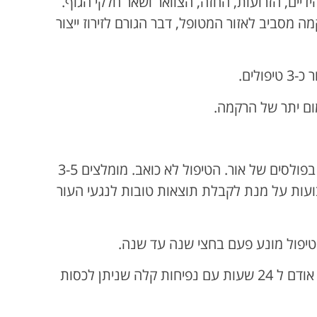
יים, הזרועות, החזה, הצוואר ושאר חלקי הגוף.
מה מסביב לאזור המטופל, דבר הגורם לזירוז ייצור
לים.
מום יתר של הרקמה.
מדובר בטיפול קל שנמשך כ 20 דקות ומלווה בפולסים של אור. הטיפול לא כואב. מומלצים 3-5
ועות על מנת לקבלת תוצאות טובות לנגעי העור
טיפול מונע פעם בחצי שנה עד שנה.
מיד לאחר הטיפול יכול (אבל לא חייב) להופיע אודם ל 24 שעות עם נפיחות קלה שניתן לכסות