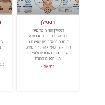
רסטילן
מ
רסטילן הוא חומר מילוי
דרמטולוגי מוביל המבוסס על
מ
חומצה היאלורונית שאינה מן
לה
החי, אשר נועד להחליק קמטים,
מ
להשיב נפחים אבודים ולעצב את
א
תווי הפנים בצורה
ב
לעי
קרא עוד »