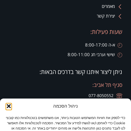
מאמרים
יצירת קשר
שעות פעילות:
א-ה 8:00-17:00
שישי וערבי חג 8:00-11:00
ניתן ליצור איתנו קשר בדרכים הבאות:
סניף תל אביב:
077-8050552
ניהול הסכמה
רח' הארבעה 28, קומה 20, בניין צפוני חג'ג' גרופ
כדי לספק את חוויות המשתמש הטובות ביותר, אנו משתמשים בטכנולוגיות כמו קובצי
סניף זיכרון יעקב:
סניף ירושלים:
Cookie כדי לאחסן ו/או לגשת למידע על המכשיר. הסכמה לטכנולוגיות אלו תאפשר
לנו לעבד נתונים כגון התנהגות גלישה או מזהים ייחודיים באתר זה. אי הסכמה או
077-8050420
077-8050420