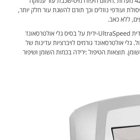
העור ושומן תת עורי מתחממים בהדרגה עד 42 מעלות .חימום היפודרמיס-שכבת עור עמוקה
סולת ועודפי נוזלים וכך תורם להשגת עור חלק יותר,
ים, ללא כאב.
שלב שני ב Body Contouring- טיפול עם ידית UltraSpeed-ידית על בסיס גלי אולטרסאונד
. גלי אולטרסאונד גורמים לויברציות עדינות של
ומן. תוצאות הטיפול :ירידה בכמות השומן ושיפור