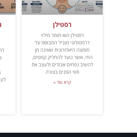
רסטילן
מ
רסטילן הוא חומר מילוי
דרמטולוגי מוביל המבוסס על
מ
חומצה היאלורונית שאינה מן
לה
החי, אשר נועד להחליק קמטים,
מ
להשיב נפחים אבודים ולעצב את
א
תווי הפנים בצורה
ב
לעי
קרא עוד »