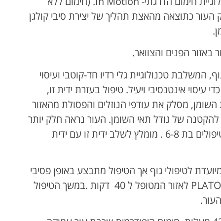
Uni Body ידית חד קוטבית עובדת על טכנולוגיית חימום הדרגתי- In Motion. (חימום ללא
ק העור כתוצאה מהאצת תהליך של יצירת סיבי קולגן
.
 באזור הפנים והצוואר.
אזורי הגוף, המשלבת טכנולוגיית גלי רדיו חד-קוטבי ועיסוי
י עיסוי אינטנסיבי ויעיל. טיפול בעזרת ידית זו,
השומן, מסלק את עודפי הנוזלים והפסולת מהאזור
להקטנה של גודל תאי השומן. העור נראה חלק יותר
כבר אחרי הטיפול הראשון. מומלץ על סדרת טיפולים בת 6-8 . מומלץ לשלב ידית זו עם ידית
יועדת לטיפולי גוף אך הטיפול מתבצע באופן פסיבי
ולא דורש התערבות ע”י טכנאי. שמים את ה PLATO לאזור המטופל ל 40 דקות .במשך הטיפול
עור.