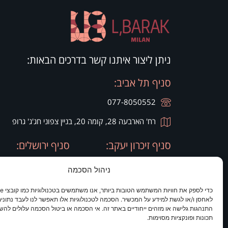
ניתן ליצור איתנו קשר בדרכים הבאות:
סניף תל אביב:
077-8050552
רח' הארבעה 28, קומה 20, בניין צפוני חג'ג' גרופ
סניף זיכרון יעקב:
סניף ירושלים:
077-8050420
077-8050420
ניהול הסכמה
רח' היין 9
מלון כרמים
לאחסן ו/או לגשת למידע על המכשיר. הסכמה לטכנולוגיות אלו תאפשר לנו לעבד נתונים 
התנהגות גלישה או מזהים ייחודיים באתר זה. אי הסכמה או ביטול הסכמה עלולים להש
תכונות ופונקציות מסוימות.