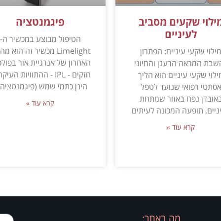
ילוי שקעים מסביב
פיגמנטציה
לעיניים
הטיפול מבוצע במכשיר ה-
Limelight מכשיר זה הוא מ
ילוי שקעי עיניים: הפתרון
האחרון של אנרגיית אור בפולס
שבת המראה הרענן והחיוני
חזקים - IPL - ההתוויות העיק
ילוי שקעי עיניים הוא הליך
הינן כתמי שמש (פיגמנטציה) 
סתטי רפואי שנועד לטפל
אובדן נפח באזור שמתחת
קרא עוד »
ניים, תופעה המכונה לעיתים
קרא עוד »
מה באתר: