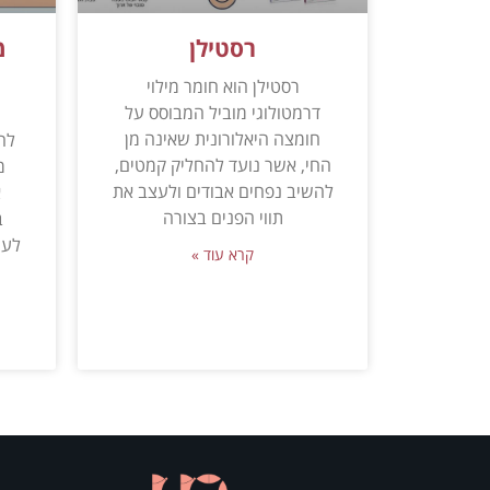
רסטילן
מ
רסטילן הוא חומר מילוי
דרמטולוגי מוביל המבוסס על
מ
חומצה היאלורונית שאינה מן
לה
החי, אשר נועד להחליק קמטים,
מ
להשיב נפחים אבודים ולעצב את
א
תווי הפנים בצורה
ב
לעי
קרא עוד »