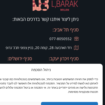
ניתן ליצור איתנו קשר בדרכים הבאות:
סניף תל אביב:
077-8050552
רח' הארבעה 28, קומה 20, בניין צפוני חג'ג' גרופ
סניף זיכרון יעקב:
סניף ירושלים:
077-8050420
077-8050420
ניהול הסכמה
רח' היין 9
מלון כרמים
לאחסן ו/או לגשת למידע על המכשיר. הסכמה לטכנולוגיות אלו תאפשר לנו לעבד נתונים 
התנהגות גלישה או מזהים ייחודיים באתר זה. אי הסכמה או ביטול הסכמה עלולים להש
תכונות ופונקציות מסוימות.