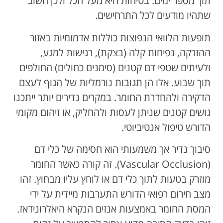
תוך מספר ימים. בטיחות היא מעל הכל ולכן חשוב
שתהיו מודעים לכל התרחישים.
תופעות הלוואי הנפוצות כוללות אדמומיות באזור
ההזרקה, נפיחות קלה (בצקת), רגישות למגע,
ולעיתים שטפי דם קטנים (סימנים כחולים) החולפים
תוך שבוע. אלו הן תגובות נורמליות של הגוף לעצם
הדקירה ולהחדרת החומר. במקרים נדירים יותר ייתכנו
גושים קטנים שניתן לעסות ולהחליק, או זיהום מקומי
הדורש טיפול אנטיביוטי.
סיבוך נדיר אך משמעותי הוא חסימה של כלי דם
(Vascular Occlusion). זה קורה כאשר החומר
מוזרק בטעות לתוך כלי דם או לוחץ עליו מבחוץ. זהו
מצב חירום רפואי הדורש התערבות מיידית על ידי
המסת החומר באמצעות אנזים הנקרא היאלרונידאז.