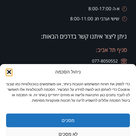
א-ה 8:00-17:00
שישי וערבי חג 8:00-11:00
ניתן ליצור איתנו קשר בדרכים הבאות:
סניף תל אביב:
077-8050552
ניהול הסכמה
רח' הארבעה 28, קומה 20, בניין צפוני חג'ג' גרופ
כדי לספק את חוויות המשתמש הטובות ביותר, אנו משתמשים בטכנולוגיות כמו קובצי
סניף זיכרון יעקב:
סניף ירושלים:
Cookie כדי לאחסן ו/או לגשת למידע על המכשיר. הסכמה לטכנולוגיות אלו תאפשר
לנו לעבד נתונים כגון התנהגות גלישה או מזהים ייחודיים באתר זה. אי הסכמה או
077-8050420
077-8050420
ביטול הסכמה עלולים להשפיע לרעה על תכונות ופונקציות מסוימות.
רח' היין 9
מלון כרמים
מסכים
לא מסכים