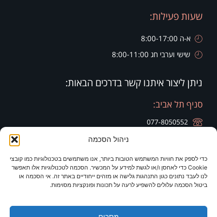
שעות פעילות:
א-ה 8:00-17:00
שישי וערבי חג 8:00-11:00
ניתן ליצור איתנו קשר בדרכים הבאות:
סניף תל אביב:
077-8050552
ניהול הסכמה
רח' הארבעה 28, קומה 20, בניין צפוני חג'ג' גרופ
כדי לספק את חוויות המשתמש הטובות ביותר, אנו משתמשים בטכנולוגיות כמו קובצי
סניף זיכרון יעקב:
סניף ירושלים:
Cookie כדי לאחסן ו/או לגשת למידע על המכשיר. הסכמה לטכנולוגיות אלו תאפשר
לנו לעבד נתונים כגון התנהגות גלישה או מזהים ייחודיים באתר זה. אי הסכמה או
077-8050420
077-8050420
ביטול הסכמה עלולים להשפיע לרעה על תכונות ופונקציות מסוימות.
רח' היין 9
מלון כרמים
מסכים