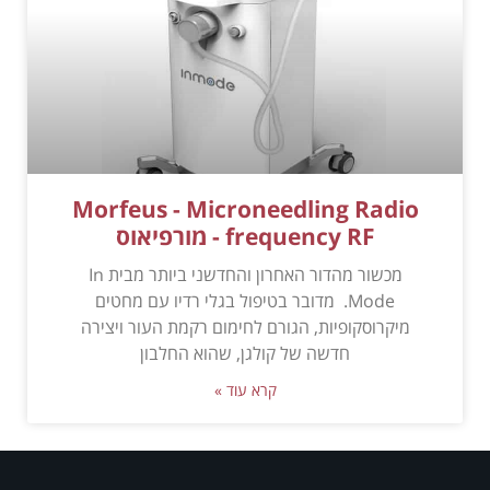
Morfeus - Microneedling Radio
frequency RF - מורפיאוס
מכשור מהדור האחרון והחדשני ביותר מבית In
Mode. מדובר בטיפול בגלי רדיו עם מחטים
מיקרוסקופיות, הגורם לחימום רקמת העור ויצירה
חדשה של קולגן, שהוא החלבון
קרא עוד »