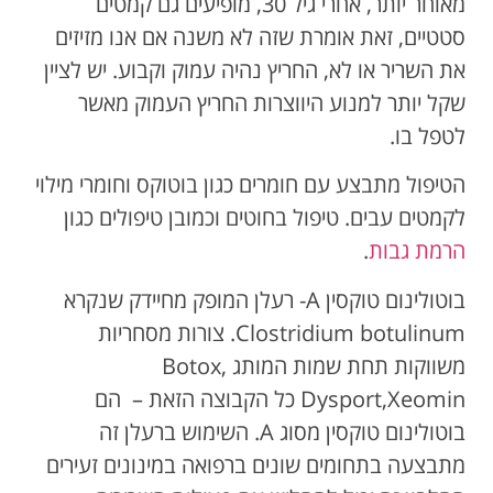
מאוחר יותר, אחרי גיל 30, מופיעים גם קמטים
סטטיים, זאת אומרת שזה לא משנה אם אנו מזיזים
את השריר או לא, החריץ נהיה עמוק וקבוע. יש לציין
שקל יותר למנוע היווצרות החריץ העמוק מאשר
לטפל בו.
הטיפול מתבצע עם חומרים כגון בוטוקס וחומרי מילוי
לקמטים עבים. טיפול בחוטים וכמובן טיפולים כגון
הרמת גבות
.
בוטולינום טוקסין A- רעלן המופק מחיידק שנקרא
Clostridium botulinum. צורות מסחריות
משווקות תחת שמות המותג Botox,
Dysport,Xeomin כל הקבוצה הזאת – הם
בוטולינום טוקסין מסוג A. השימוש ברעלן זה
מתבצעה בתחומים שונים ברפואה במינונים זעירים