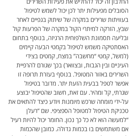
החלבון זה יכול להחליש את פעילות השרירים
הסובלים מפעילות יתר לכן יכול לשמש לטיפול
בעוויתות שרירים במקרה של שיתוק בגפיים לאחר
שבץ, הזרקה למיתרי הקול במקרה של הפרעות קול
ובליעה תסמונת השלפוחית הרגיזה, בנוסף בתחום
האסתטיקה משמש לטיפול בקמטי הבעה קיימים
(למשל, קמטי “מחשבה” במצח, קמטים בצידי
העיניים ובין הגבות, ובצוואר) בכך שגורם להרפיית
השרירים באזור המטופל. בנוסף בעזרת תרופה זו
אפשר לטפל בבעית הזעת יתר. מדובר בטיפול
שגרתי, קל ומהיר. עם זאת, חשוב שהטיפול יבוצע
על-ידי מומחה שרכש מיומנות ויודע כיצד להתאים את
טכניקת הטיפול למטופל הספציפי. שם “רעלן
“למעשה הוא לא כל כך נכון. החומר יכול להיות רעיל
אם משתמשים בו בכמות גדולה. כמובן שהכמות