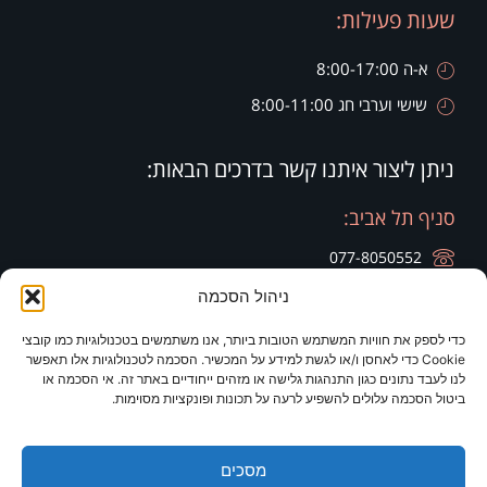
שעות פעילות:
א-ה 8:00-17:00
שישי וערבי חג 8:00-11:00
ניתן ליצור איתנו קשר בדרכים הבאות:
סניף תל אביב:
077-8050552
ניהול הסכמה
רח' הארבעה 28, קומה 20, בניין צפוני חג'ג' גרופ
כדי לספק את חוויות המשתמש הטובות ביותר, אנו משתמשים בטכנולוגיות כמו קובצי
סניף זיכרון יעקב:
סניף ירושלים:
Cookie כדי לאחסן ו/או לגשת למידע על המכשיר. הסכמה לטכנולוגיות אלו תאפשר
לנו לעבד נתונים כגון התנהגות גלישה או מזהים ייחודיים באתר זה. אי הסכמה או
077-8050420
077-8050420
ביטול הסכמה עלולים להשפיע לרעה על תכונות ופונקציות מסוימות.
רח' היין 9
מלון כרמים
מסכים