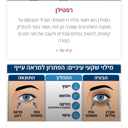
רסטילן
רסטילן הוא חומר מילוי דרמטולוגי מוביל המבוסס על
חומצה היאלורונית שאינה מן החי, אשר נועד להחליק
קמטים, להשיב נפחים אבודים ולעצב את תווי הפנים
בצורה
קרא עוד »