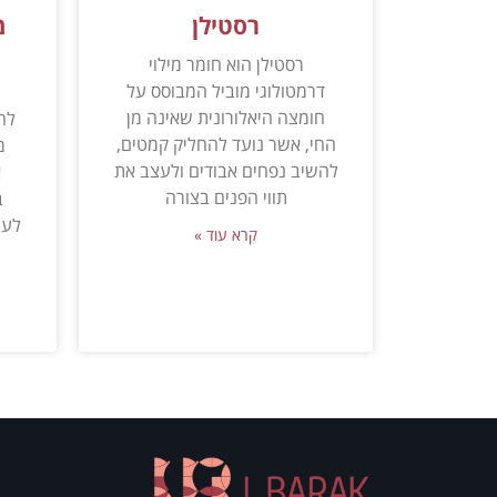
רסטילן
מ
רסטילן הוא חומר מילוי
דרמטולוגי מוביל המבוסס על
מ
חומצה היאלורונית שאינה מן
לה
החי, אשר נועד להחליק קמטים,
מ
להשיב נפחים אבודים ולעצב את
א
תווי הפנים בצורה
ב
לעי
קרא עוד »