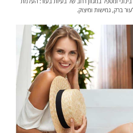
ינוני ומטפל במגוון רחב של בעיות בעור: העלמת
ור ברק, גמישות ומיצוק.