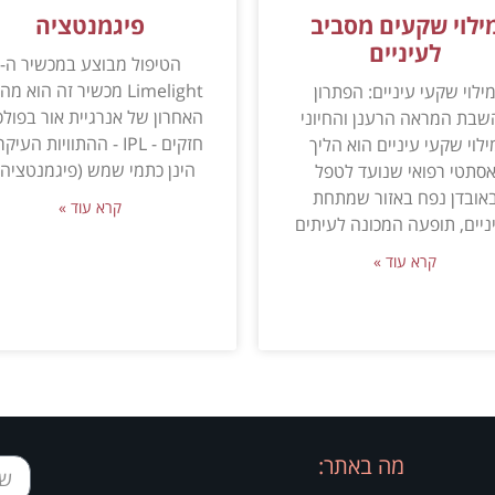
ילוי שקעים מסביב
פיגמנטציה
לעיניים
הטיפול מבוצע במכשיר ה-
Limelight מכשיר זה הוא מ
ילוי שקעי עיניים: הפתרון
האחרון של אנרגיית אור בפולס
שבת המראה הרענן והחיוני
חזקים - IPL - ההתוויות העיק
ילוי שקעי עיניים הוא הליך
הינן כתמי שמש (פיגמנטציה) 
סתטי רפואי שנועד לטפל
אובדן נפח באזור שמתחת
קרא עוד »
ניים, תופעה המכונה לעיתים
קרא עוד »
מה באתר: