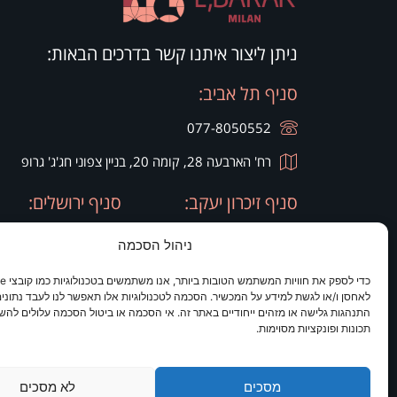
ניתן ליצור איתנו קשר בדרכים הבאות:
סניף תל אביב:
077-8050552
רח' הארבעה 28, קומה 20, בניין צפוני חג'ג' גרופ
סניף זיכרון יעקב:
סניף ירושלים:
ניהול הסכמה
077-8050420
077-8050420
רח' היין 9
מלון כרמים
לאחסן ו/או לגשת למידע על המכשיר. הסכמה לטכנולוגיות אלו תאפשר לנו לעבד נתונים 
התנהגות גלישה או מזהים ייחודיים באתר זה. אי הסכמה או ביטול הסכמה עלולים להש
תכונות ופונקציות מסוימות.
מסכים
לא מסכים