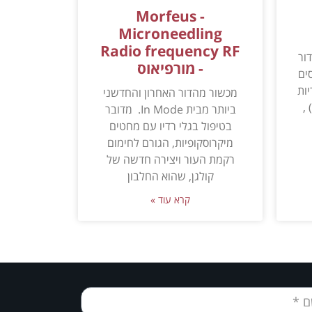
Morfeus -
Microneedling
Radio frequency RF
הדור
- מורפיאוס
ים
ריות
מכשור מהדור האחרון והחדשני
,
ביותר מבית In Mode. מדובר
בטיפול בגלי רדיו עם מחטים
מיקרוסקופיות, הגורם לחימום
רקמת העור ויצירה חדשה של
קולגן, שהוא החלבון
קרא עוד »