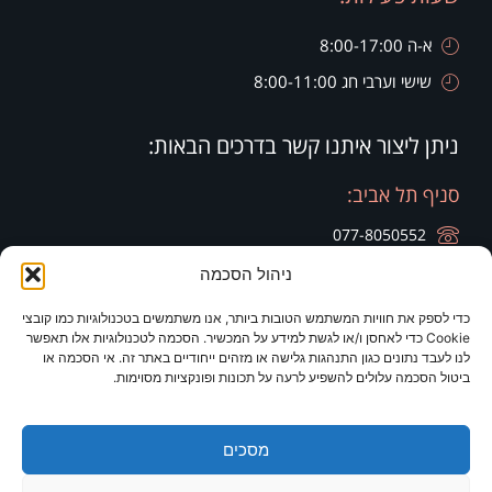
א-ה 8:00-17:00
שישי וערבי חג 8:00-11:00
ניתן ליצור איתנו קשר בדרכים הבאות:
סניף תל אביב:
077-8050552
ניהול הסכמה
רח' הארבעה 28, קומה 20, בניין צפוני חג'ג' גרופ
כדי לספק את חוויות המשתמש הטובות ביותר, אנו משתמשים בטכנולוגיות כמו קובצי
סניף זיכרון יעקב:
סניף ירושלים:
Cookie כדי לאחסן ו/או לגשת למידע על המכשיר. הסכמה לטכנולוגיות אלו תאפשר
לנו לעבד נתונים כגון התנהגות גלישה או מזהים ייחודיים באתר זה. אי הסכמה או
077-8050420
077-8050420
ביטול הסכמה עלולים להשפיע לרעה על תכונות ופונקציות מסוימות.
רח' היין 9
מלון כרמים
מסכים