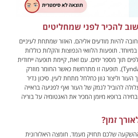
שוב להכיר לפני שמחליטים
 שחובה להיות מודעים אליהם. האזור שמתחת לעיניים
 במיוחד. תופעות הלוואי הנפוצות והקלות כוללות
ים תוך מספר ימים. עם זאת, קיימת תופעה ייחודית
לאזור זה הנקראת "אפקט טינדל" (Tyndall Effect). תופעה זו מתרחשת כאשר החומר מוזרק
העור וליצור גוון כחלחל מתחת לעין. סיכון נדיר
לולה להוביל לנמק של העור ואף לפגיעה בראייה
הבחירה ברופא מיומן המכיר את האנטומיה על בוריה
אורך זמן?
שההשקעה שלכם תחזיק מעמד. חומצה היאלורונית