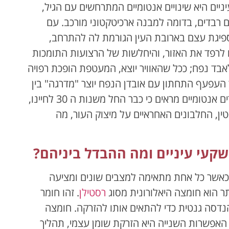
יים היא שינויים אנטומיים המתרחשים עם הגיל,
ים רבדים, בדומה למבנה ארכיטקטוני מורכב. עם
פיגת עצם בארובת העין הגורמת לה להתרחב,
 לרפד את האזור, והיחלשות של הרצועות התומכות
לאבד נפח; ככל שהאוויר יוצא, המעטפת הופכת רפויה
 העפעף התחתון עם אובדן הנפח יוצר "מדרגה" בין
העפעף ללחי, מה שמייצר צללית כהה. מחקרים אנטומיים מראים כי כבר החל משנות ה 30 לחיינו,
טין, החלבונים האחראיים על מיצוק העור, מה
שקעי עיניים ומה ההבדל ביניהם?
, כאשר כל אחת מתאימה למצבים שונים ומציעה
ותר הוא חומצה היאלורונית מסוג
רסטילן
. זהו חומר
הנדסה גנטית כדי להתאים אותו להזרקה. חומצה
 האפשרות השנייה היא הזרקת שומן עצמי, תהליך