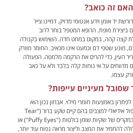
האם זה כואב?
 יד אומן וידע אנטומי מדויק. דמיינו צייר
 ביצירת מופת. הרופא המטפל בוחר לרוב
ת קצה קהה, במקום במחט חדה. השימוש בקנולה
, מונע שטפי דם וכמעט אינו מכאיב. החומר מוזרק
ר העין, כדי להרים את הרקמה מלמטה. הפעולה
ב המטופלים מדווחים על אי נוחות קלה בלבד ולא על כאב
רק עצמו.
שסובל מעיניים עייפות?
פתרון באמצעות חומרי מילוי. אבחון נכון הוא
המפתח להצלחה ולמניעת עוגמת נפש. הטיפול אידיאלי למצבים בהם קיים שקע ברור ("Tear
Trough") הנובע מחוסר נפח. לעומת זאת, במקרים של שקיות שומן בולטות ("Puffy Eyes") או
ולה להחמיר את המצב וליצור מראה נפוח עוד יותר,