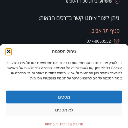
שישי וערבי חג 8:00-11:00
ניתן ליצור איתנו קשר בדרכים הבאות:
סניף תל אביב:
077-8050552
ניהול הסכמה
רח' הארבעה 28, קומה 20, בניין צפוני חג'ג' גרופ
כדי לספק את חוויות המשתמש הטובות ביותר, אנו משתמשים בטכנולוגיות כמו קובצי
סניף זיכרון יעקב:
סניף ירושלים:
Cookie כדי לאחסן ו/או לגשת למידע על המכשיר. הסכמה לטכנולוגיות אלו תאפשר
לנו לעבד נתונים כגון התנהגות גלישה או מזהים ייחודיים באתר זה. אי הסכמה או
077-8050420
077-8050420
ביטול הסכמה עלולים להשפיע לרעה על תכונות ופונקציות מסוימות.
רח' היין 9
מלון כרמים
מסכים
לא מסכים
2026 © כל הזכויות שמורות לד"ר לריסה ברק
תקנון אתר
מדיניות קוקיז
מדיניות פרטיות
מדיניות פרטיות
מדיניות קוקיז