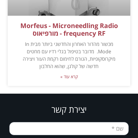
Morfeus - Microneedling Radio
frequency RF - מורפיאוס
מכשור מהדור האחרון והחדשני ביותר מבית In
Mode. מדובר בטיפול בגלי רדיו עם מחטים
מיקרוסקופיות, הגורם לחימום רקמת העור ויצירה
חדשה של קולגן, שהוא החלבון
קרא עוד »
יצירת קשר