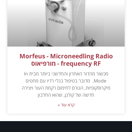
Morfeus - Microneedling Radio
frequency RF - מורפיאוס
מכשור מהדור האחרון והחדשני ביותר מבית In
Mode. מדובר בטיפול בגלי רדיו עם מחטים
מיקרוסקופיות, הגורם לחימום רקמת העור ויצירה
חדשה של קולגן, שהוא החלבון
קרא עוד »