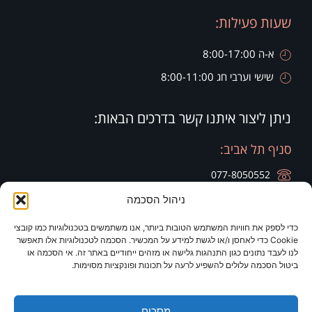
שעות פעילות:
א-ה 8:00-17:00
שישי וערבי חג 8:00-11:00
ניתן ליצור איתנו קשר בדרכים הבאות:
סניף תל אביב:
077-8050552
ניהול הסכמה
רח' הארבעה 28, קומה 20, בניין צפוני חג'ג' גרופ
כדי לספק את חוויות המשתמש הטובות ביותר, אנו משתמשים בטכנולוגיות כמו קובצי
סניף זיכרון יעקב:
סניף ירושלים:
Cookie כדי לאחסן ו/או לגשת למידע על המכשיר. הסכמה לטכנולוגיות אלו תאפשר
לנו לעבד נתונים כגון התנהגות גלישה או מזהים ייחודיים באתר זה. אי הסכמה או
077-8050420
077-8050420
ביטול הסכמה עלולים להשפיע לרעה על תכונות ופונקציות מסוימות.
רח' היין 9
מלון כרמים
מסכים