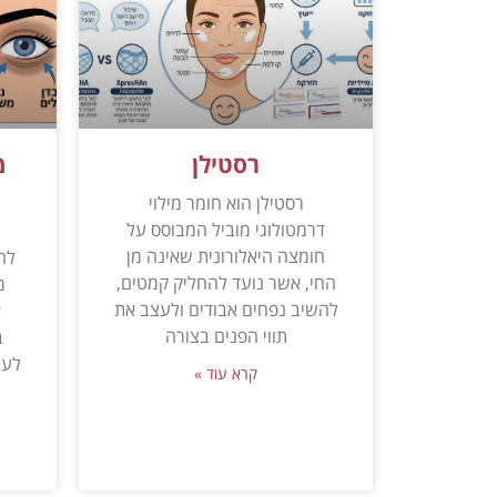
רסטילן
מ
רסטילן הוא חומר מילוי
דרמטולוגי מוביל המבוסס על
מ
חומצה היאלורונית שאינה מן
לה
החי, אשר נועד להחליק קמטים,
מ
להשיב נפחים אבודים ולעצב את
א
תווי הפנים בצורה
ב
לעי
קרא עוד »