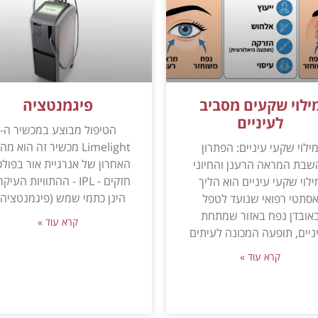
ילוי שקעים מסביב
פיגמנטציה
לעיניים
הטיפול מבוצע במכשיר ה-
Limelight מכשיר זה הוא מ
ילוי שקעי עיניים: הפתרון
האחרון של אנרגיית אור בפולס
שבת המראה הרענן והחיוני
חזקים - IPL - ההתוויות העיק
ילוי שקעי עיניים הוא הליך
הינן כתמי שמש (פיגמנטציה) 
סתטי רפואי שנועד לטפל
אובדן נפח באזור שמתחת
קרא עוד »
ניים, תופעה המכונה לעיתים
קרא עוד »