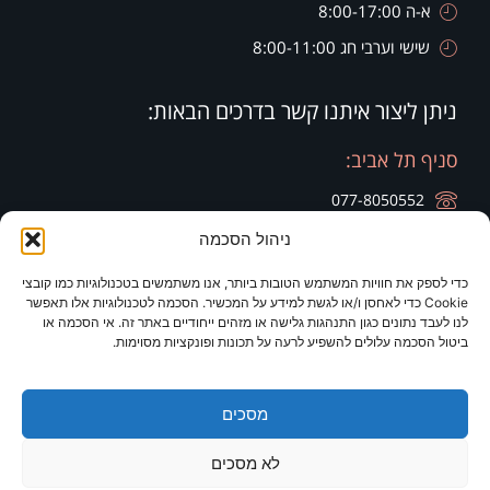
א-ה 8:00-17:00
שישי וערבי חג 8:00-11:00
ניתן ליצור איתנו קשר בדרכים הבאות:
סניף תל אביב:
077-8050552
ניהול הסכמה
רח' הארבעה 28, קומה 20, בניין צפוני חג'ג' גרופ
כדי לספק את חוויות המשתמש הטובות ביותר, אנו משתמשים בטכנולוגיות כמו קובצי
סניף זיכרון יעקב:
סניף ירושלים:
Cookie כדי לאחסן ו/או לגשת למידע על המכשיר. הסכמה לטכנולוגיות אלו תאפשר
לנו לעבד נתונים כגון התנהגות גלישה או מזהים ייחודיים באתר זה. אי הסכמה או
077-8050420
077-8050420
ביטול הסכמה עלולים להשפיע לרעה על תכונות ופונקציות מסוימות.
רח' היין 9
מלון כרמים
מסכים
לא מסכים