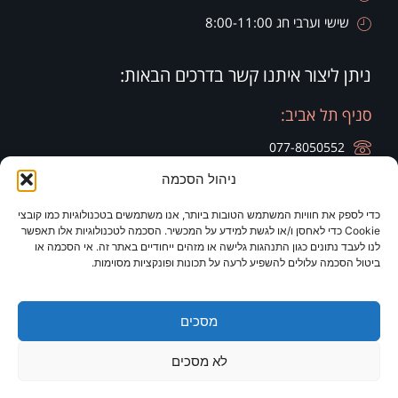
שישי וערבי חג 8:00-11:00
ניתן ליצור איתנו קשר בדרכים הבאות:
סניף תל אביב:
077-8050552
ניהול הסכמה
רח' הארבעה 28, קומה 20, בניין צפוני חג'ג' גרופ
כדי לספק את חוויות המשתמש הטובות ביותר, אנו משתמשים בטכנולוגיות כמו קובצי
סניף זיכרון יעקב:
סניף ירושלים:
Cookie כדי לאחסן ו/או לגשת למידע על המכשיר. הסכמה לטכנולוגיות אלו תאפשר
לנו לעבד נתונים כגון התנהגות גלישה או מזהים ייחודיים באתר זה. אי הסכמה או
077-8050420
077-8050420
ביטול הסכמה עלולים להשפיע לרעה על תכונות ופונקציות מסוימות.
רח' היין 9
מלון כרמים
מסכים
לא מסכים
2026 © כל הזכויות שמורות לד"ר לריסה ברק
תקנון אתר