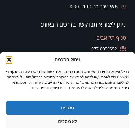
שישי וערבי חג 8:00-11:00
ניתן ליצור איתנו קשר בדרכים הבאות:
סניף תל אביב:
077-8050552
ניהול הסכמה
רח' הארבעה 28, קומה 20, בניין צפוני חג'ג' גרופ
כדי לספק את חוויות המשתמש הטובות ביותר, אנו משתמשים בטכנולוגיות כמו קובצי
סניף זיכרון יעקב:
סניף ירושלים:
Cookie כדי לאחסן ו/או לגשת למידע על המכשיר. הסכמה לטכנולוגיות אלו תאפשר
לנו לעבד נתונים כגון התנהגות גלישה או מזהים ייחודיים באתר זה. אי הסכמה או
077-8050420
077-8050420
ביטול הסכמה עלולים להשפיע לרעה על תכונות ופונקציות מסוימות.
רח' היין 9
מלון כרמים
מסכים
לא מסכים
2026 © כל הזכויות שמורות לד"ר לריסה ברק
תקנון אתר