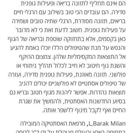
הם אינם תחליף לתזונה בריאה ופעילות גופנית
סדירה. הם עובדים הכי טוב בשילוב עם הרגלי חיים
בריאים, תזונה מסודרת, הרגלי שתיה טובים ושמירה
על פעילות גופנית. חשוב לדעת זאת כי לא מדובר
כאן בקסמים, אלא בתחזוקה שוטפת ובריאה של הגוף
והנפש על מנת שהטיפולים הללו יוכלו באמת להגיע
אל התוצאות המקסימליות שלהן. צמצום ההיקף
והשגת גוף חיטוב לא חייב לכלול תהליך ניתוחי או
פולשני. תזונה מאוזנת, פעילות גופנית סדירה, ועזרה
של טיפולים אסתטיים לא פולשניים יכולים להניב
תוצאות נהדרות. אפשר ליהנות מגוף חטוב ובריא גם
בסיוע החדשנות האסתטית, ולהמשיך את שגרת
החיים ואף לקבל מינוף ללשפר אותה.
L,Barak Milan
,
מרפאת האסתטיקה המובילה
בתחומה בארץ ובעולם מנוהלת על ידי ד"ר לריסה