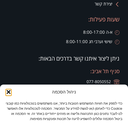
יצירת קשר
שעות פעילות:
א-ה 8:00-17:00
שישי וערבי חג 8:00-11:00
ניתן ליצור איתנו קשר בדרכים הבאות:
סניף תל אביב:
077-8050552
ניהול הסכמה
רח' הארבעה 28, קומה 20, בניין צפוני חג'ג' גרופ
כדי לספק את חוויות המשתמש הטובות ביותר, אנו משתמשים בטכנולוגיות כמו קובצי
סניף זיכרון יעקב:
סניף ירושלים:
Cookie כדי לאחסן ו/או לגשת למידע על המכשיר. הסכמה לטכנולוגיות אלו תאפשר
לנו לעבד נתונים כגון התנהגות גלישה או מזהים ייחודיים באתר זה. אי הסכמה או
077-8050420
077-8050420
ביטול הסכמה עלולים להשפיע לרעה על תכונות ופונקציות מסוימות.
רח' היין 9
מלון כרמים