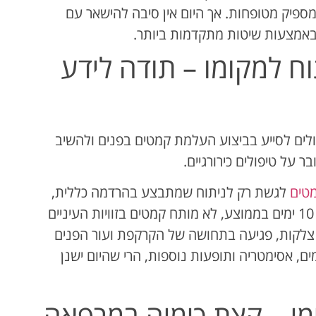
מספיק מטופחות. אך היום אין סיבה להישאר עם
אמצעות שיטות מתקדמות ביותר.
ח למקומו – תודה לידע
יכולים לסייע בביצוע העלמת קמטים בפנים ולהשיב
ר על טיפולים כירורגיים.
טים
לגשת רק לניתוח שמתבצע בהרדמה כללית,
נמשך 3 שעות, דורש אשפוז, זמן החלמה של 10 ימים בממוצע, לא מותח קמטים בזוויות העיניים
 צלקות, פגיעה בתחושה של הקרקפת ועור הפנים
ים, אסימטריה ותופעות נוספות, הרי שהיום ישנן
ימי – קצת כימיה במרפאה