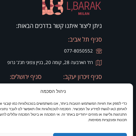
ניתן ליצור איתנו קשר בדרכים הבאות:
סניף תל אביב:
077-8050552
רח' הארבעה 28, קומה 20, בניין צפוני חג'ג' גרופ
סניף זיכרון יעקב:
סניף ירושלים:
077-8050420
077-8050420
ניהול הסכמה
רח' היין 9
מלון כרמים
לאחסן ו/או לגשת למידע על המכשיר. הסכמה לטכנולוגיות אלו תאפשר לנו לעבד נתונים 
התנהגות גלישה או מזהים ייחודיים באתר זה. אי הסכמה או ביטול הסכמה עלולים להש
תכונות ופונקציות מסוימות.