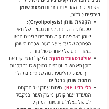
הטכנולוגיות המובילות בתחום
המסת שומן
בירכיים
כוללות:
הקפאת שומן (Cryolipolysis):
טכנולוגיה הגורמת למוות מבוקר של תאי
שומן באמצעות קור. מחקרים קליניים הראו
הפחתה של עד 25% בעובי שכבת השומן
באזור המטופל לאחר טיפול בודד.
אולטרסאונד ממוקד
:
גלי קול המפרקים את
דופן תא השומן וגורמים לתוכן שלו להתפנות
דרך מערכת הלימפה, מה שמסייע בתהליך
המסת שומן ברגליים
.
גלי רדיו (RF)
:
חימום עמוק של הרקמה
המעודד ייצור קולגן ומיצוק העור, במקביל
לטיפול בצלוליט ובשומן העודף.