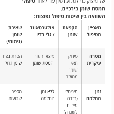
של מיצוק כדי למנוע רפיון עור לאחר
טיפולי
המסת שומן בירכיים
.
השוואה בין שיטות טיפול נפוצות:
מאפיין
הקפאת
אולטרסאונד
שאיבת
הטיפול
שומן
/ גלי רדיו
שומן
(ניתוחי)
מטרה
פירוק
מיצוק העור
הסרת נפח
עיקרית
תאי
והמסת שומן
שומן גדול
שומן
ממוקד
זמן
מינימלי
ללא זמן
מספר
החלמה
(חזרה
החלמה
שבועות
מיידית
לשגרה)